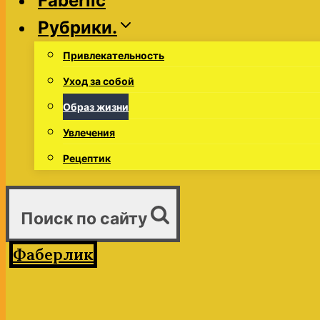
Faberlic
Рубрики.
Привлекательность
Уход за собой
Образ жизни
Увлечения
Рецептик
Поиск по сайту
Фаберлик