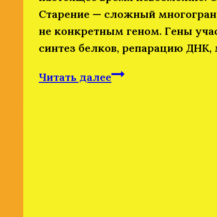
Старение — сложный многогранн
не конкретным геном. Гены уча
синтез белков, репарацию ДНК
Можно
Читать далее
ли
отключить
ген
старения.