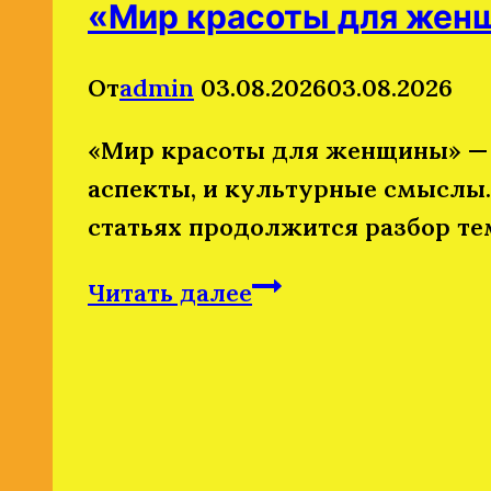
«Мир красоты для же
От
admin
03.08.2026
03.08.2026
«Мир красоты для женщины» — п
аспекты, и культурные смыслы. 
статьях продолжится разбор те
«Мир
Читать далее
красоты
для
женщины»