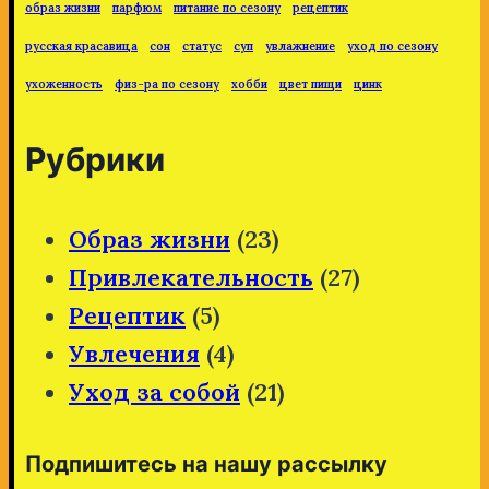
образ жизни
парфюм
питание по сезону
рецептик
русская красавица
сон
статус
суп
увлажнение
уход по сезону
ухоженность
физ-ра по сезону
хобби
цвет пищи
цинк
Рубрики
Образ жизни
(23)
Привлекательность
(27)
Рецептик
(5)
Увлечения
(4)
Уход за собой
(21)
Подпишитесь на нашу рассылку