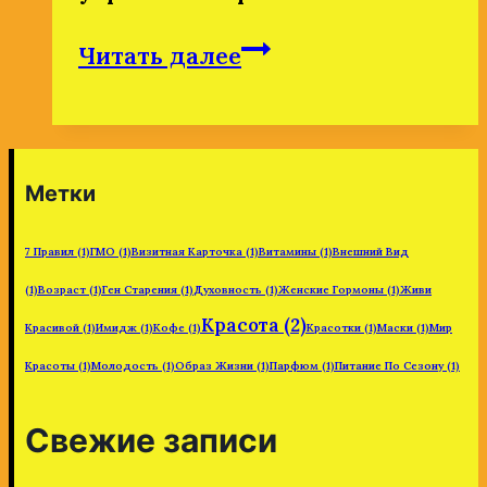
Комплексная
Читать далее
поддержка
красоты.
Метки
7 Правил
(1)
ГМО
(1)
Визитная Карточка
(1)
Витамины
(1)
Внешний Вид
(1)
Возраст
(1)
Ген Старения
(1)
Духовность
(1)
Женские Гормоны
(1)
Живи
Красота
(2)
Красивой
(1)
Имидж
(1)
Кофе
(1)
Красотки
(1)
Маски
(1)
Мир
Красоты
(1)
Молодость
(1)
Образ Жизни
(1)
Парфюм
(1)
Питание По Сезону
(1)
Свежие записи