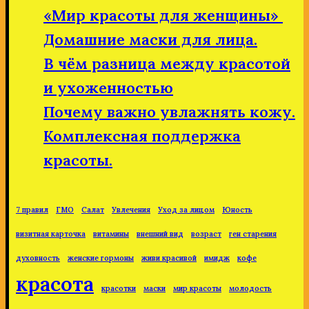
«Мир красоты для женщины»
Домашние маски для лица.
В чём разница между красотой
и ухоженностью
Почему важно увлажнять кожу.
Комплексная поддержка
красоты.
7 правил
ГМО
Салат
Увлечения
Уход за лицом
Юность
визитная карточка
витамины
внешний вид
возраст
ген старения
духовность
женские гормоны
живи красивой
имидж
кофе
красота
красотки
маски
мир красоты
молодость