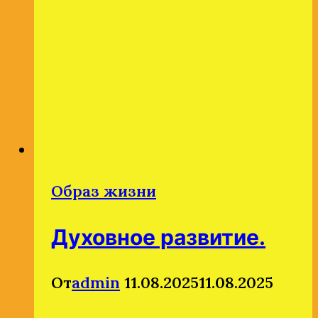
еда
влияет
на
внешний
вид.
Образ жизни
Духовное развитие.
От
admin
11.08.2025
11.08.2025