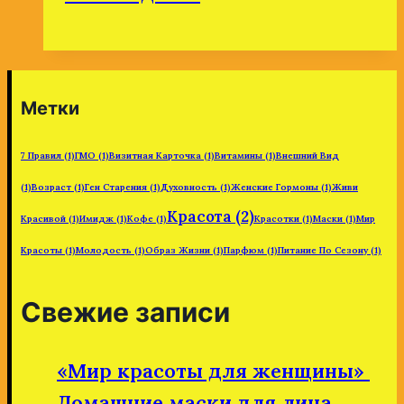
салат.
Метки
7 Правил
(1)
ГМО
(1)
Визитная Карточка
(1)
Витамины
(1)
Внешний Вид
(1)
Возраст
(1)
Ген Старения
(1)
Духовность
(1)
Женские Гормоны
(1)
Живи
Красота
(2)
Красивой
(1)
Имидж
(1)
Кофе
(1)
Красотки
(1)
Маски
(1)
Мир
Красоты
(1)
Молодость
(1)
Образ Жизни
(1)
Парфюм
(1)
Питание По Сезону
(1)
Свежие записи
«Мир красоты для женщины»
Домашние маски для лица.