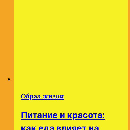
вспомнить
лучшую
версию
себя.
Образ жизни
Питание и красота:
как еда влияет на