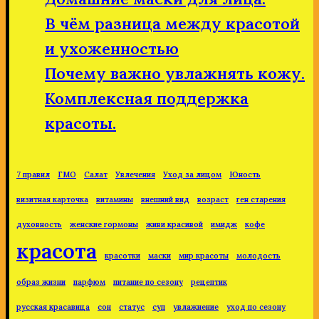
В чём разница между красотой
и ухоженностью
Почему важно увлажнять кожу.
Комплексная поддержка
красоты.
7 правил
ГМО
Салат
Увлечения
Уход за лицом
Юность
визитная карточка
витамины
внешний вид
возраст
ген старения
духовность
женские гормоны
живи красивой
имидж
кофе
красота
красотки
маски
мир красоты
молодость
образ жизни
парфюм
питание по сезону
рецептик
русская красавица
сон
статус
суп
увлажнение
уход по сезону