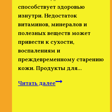
способствует здоровью
изнутри. Недостаток
витаминов, минералов и
полезных веществ может
привести к сухости,
воспалениям и
преждевременному старению
кожи. Продукты для…
Питание
Читать далее
и
красота:
как