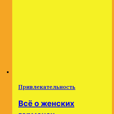
делать
перерывы
в
течение
дня.
Привлекательность
Всё о женских