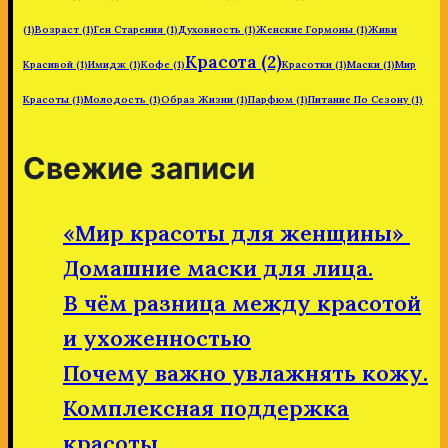
(1)
Возраст
(1)
Ген Старения
(1)
Духовность
(1)
Женские Гормоны
(1)
Живи
Красота
(2)
Красивой
(1)
Имидж
(1)
Кофе
(1)
Красотки
(1)
Маски
(1)
Мир
Красоты
(1)
Молодость
(1)
Образ Жизни
(1)
Парфюм
(1)
Питание По Сезону
(1)
Свежие записи
«Мир красоты для женщины»
Домашние маски для лица.
В чём разница между красотой
и ухоженностью
Почему важно увлажнять кожу.
Комплексная поддержка
красоты.