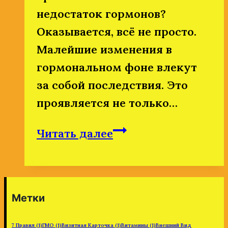
недостаток гормонов?
Оказывается, всё не просто.
Малейшие изменения в
гормональном фоне влекут
за собой последствия. Это
проявляется не только…
Всё
Читать далее
о
женских
гормонах.
Метки
7 Правил
(1)
ГМО
(1)
Визитная Карточка
(1)
Витамины
(1)
Внешний Вид