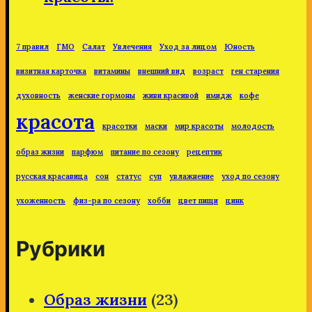
7 правил
ГМО
Салат
Увлечения
Уход за лицом
Юность
визитная карточка
витамины
внешний вид
возраст
ген старения
духовность
женские гормоны
живи красивой
имидж
кофе
красота
красотки
маски
мир красоты
молодость
образ жизни
парфюм
питание по сезону
рецептик
русская красавица
сон
статус
суп
увлажнение
уход по сезону
ухоженность
физ-ра по сезону
хобби
цвет пищи
цинк
Рубрики
Образ жизни
(23)